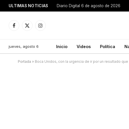
ULTIMAS NOTICIAS
Diario Digital 6 de agosto de 2026
Facebook
X
Instagram
(Twitter)
jueves, agosto 6
Inicio
Videos
Política
N
Portada
»
Boca Unidos, con la urgencia de ir por un resultado que 