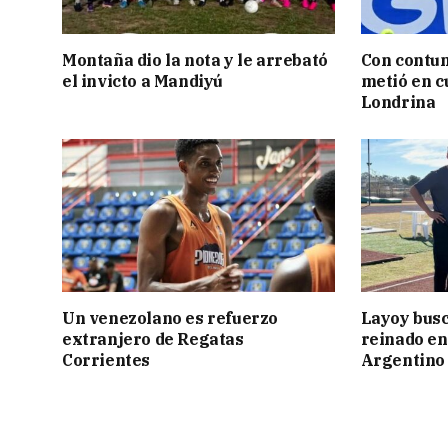
Montaña dio la nota y le arrebató
Con contun
el invicto a Mandiyú
metió en c
Londrina
Un venezolano es refuerzo
Layoy busc
extranjero de Regatas
reinado e
Corrientes
Argentino 