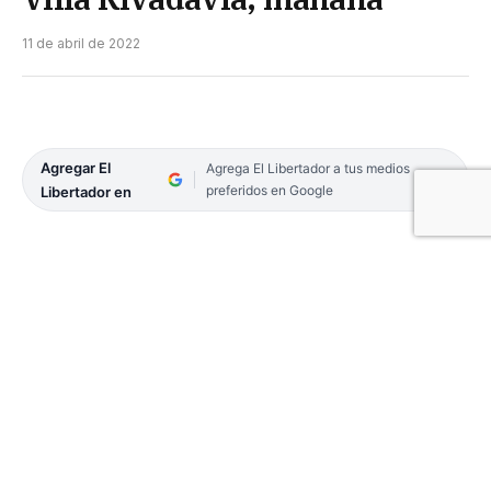
11 de abril de 2022
Agregar El
Agrega El Libertador a tus medios
preferidos en Google
Libertador en
Restán por definirse dos llaves de la fase de
Cuartos de Final del Torneo Provincial de Clubes.
Ayer los juegos previstos en las ciudades de Goya