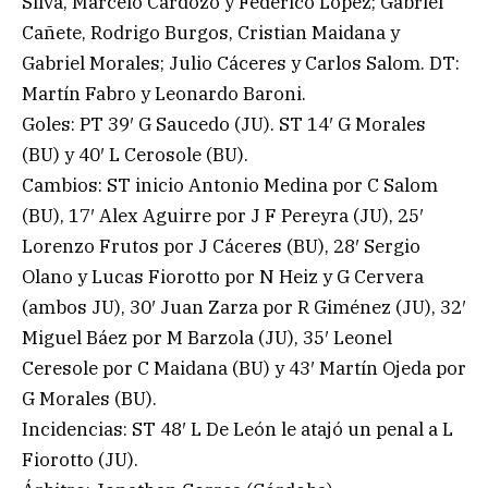
Silva, Marcelo Cardozo y Federico López; Gabriel
Cañete, Rodrigo Burgos, Cristian Maidana y
Gabriel Morales; Julio Cáceres y Carlos Salom. DT:
Martín Fabro y Leonardo Baroni.
Goles: PT 39′ G Saucedo (JU). ST 14′ G Morales
(BU) y 40′ L Cerosole (BU).
Cambios: ST inicio Antonio Medina por C Salom
(BU), 17′ Alex Aguirre por J F Pereyra (JU), 25′
Lorenzo Frutos por J Cáceres (BU), 28′ Sergio
Olano y Lucas Fiorotto por N Heiz y G Cervera
(ambos JU), 30′ Juan Zarza por R Giménez (JU), 32′
Miguel Báez por M Barzola (JU), 35′ Leonel
Ceresole por C Maidana (BU) y 43′ Martín Ojeda por
G Morales (BU).
Incidencias: ST 48′ L De León le atajó un penal a L
Fiorotto (JU).