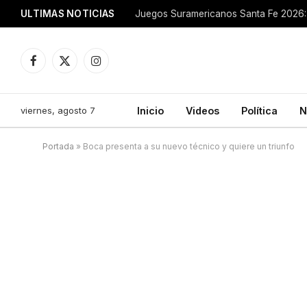
ULTIMAS NOTICIAS
Juegos Suramericanos Santa Fe 2026: 
Facebook
X
Instagram
(Twitter)
viernes, agosto 7
Inicio
Videos
Política
N
Portada
»
Boca presenta a su nuevo técnico y quiere un triunfo