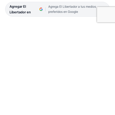
Agregar El
Agrega El Libertador a tus medios
preferidos en Google
Libertador en
El papa Francisco visitará Indonesia, Papúa Nueva
Guinea, Timor Oriental y Singapur entre el 2 y el
13 de septiembre, anunció el Vaticano este viernes
12 en lo que será su viaje más largo desde su
elección como sumo pontífice en 2013.
Este será el primer viaje del líder de la Iglesia
católica al extranjero en un año, y todo un desafío