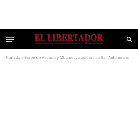
Portada
»
Berón de Astrada y Mburucuyá celebran a San Antonio de Padua