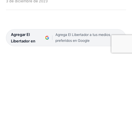
3 de diciembre de 2023
Agregar El
Agrega El Libertador a tus medios
preferidos en Google
Libertador en
Corrientes gritó Campeón en el predio de la
Asociación del Fútbol Argentino (AFA) en Ezeiza.
La consagración está vinculada a la modalidad
fútbol playa en la categoría Sub 14. Allí, el equipo