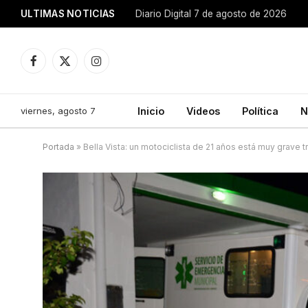
ULTIMAS NOTICIAS
Diario Digital 7 de agosto de 2026
Facebook
X
Instagram
(Twitter)
viernes, agosto 7
Inicio
Videos
Política
N
Portada
»
Bella Vista: un motociclista de 21 años está muy grave 