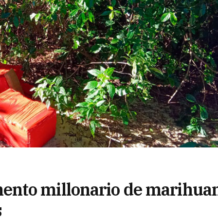
ento millonario de marihua
s