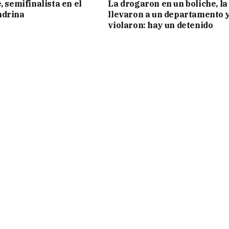
, semifinalista en el
La drogaron en un boliche, la
ndrina
llevaron a un departamento y
violaron: hay un detenido