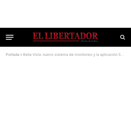
Portada
»
Bella Vista: nuevo sistema de monitoreo y la aplicación SmartPanics