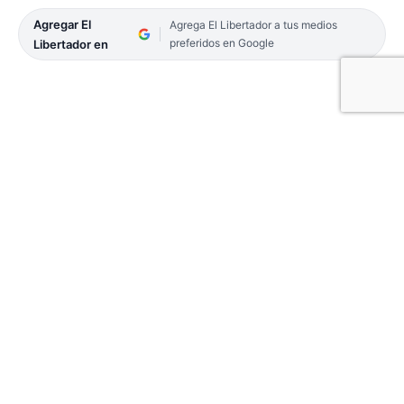
Agregar El
Agrega El Libertador a tus medios
preferidos en Google
Libertador en
El multitudinario evento deportivo que une a
jóvenes de toda la provincia, denominado Juegos
Correntinos 2024, será lanzado oficialmente hoy a
las 10, en el Salón de Usos Múltiples (SUM) de la
Secretaría de Deportes, en el barrio Ferré en la
Capital de Corrientes.
Para este 2024, teniendo como parámetro el