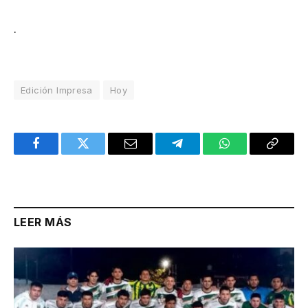
.
Edición Impresa
Hoy
Facebook
Twitter
Email
Telegram
WhatsApp
Copy
Link
LEER MÁS