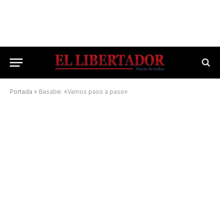
Portada
»
Basabe: «Vamos paso a paso»