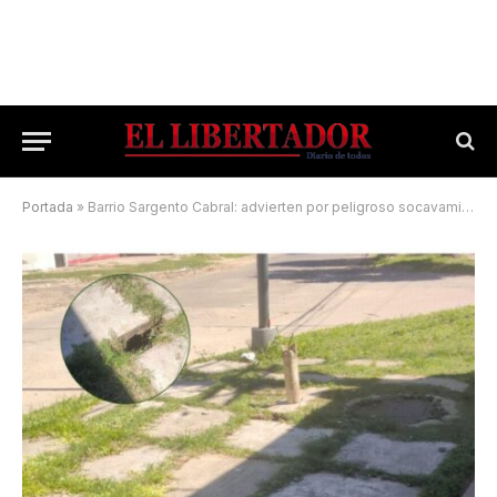
Portada
»
Barrio Sargento Cabral: advierten por peligroso socavamiento en una vereda