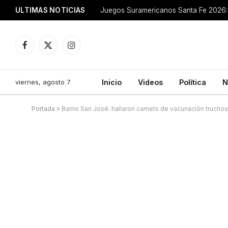
ULTIMAS NOTICIAS
Juegos Suramericanos Santa Fe 2026: 
Facebook
X
Instagram
(Twitter)
viernes, agosto 7
Inicio
Videos
Política
N
Portada
»
Barrio San José: hallaron carnets de vacunación truchos