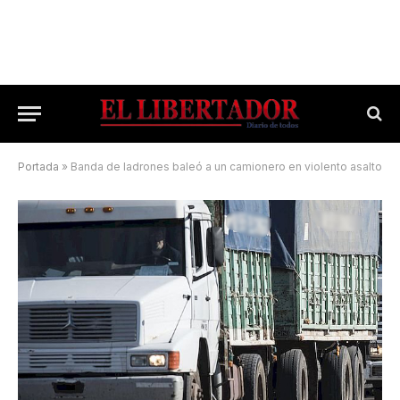
Portada
»
Banda de ladrones baleó a un camionero en violento asalto