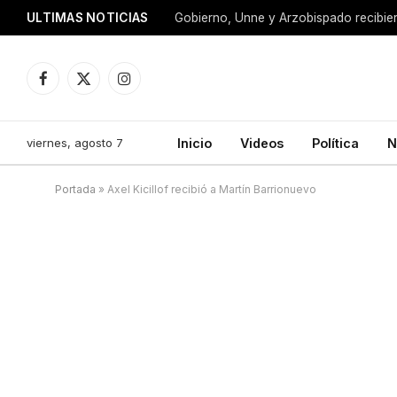
ULTIMAS NOTICIAS
Facebook
X
Instagram
(Twitter)
viernes, agosto 7
Inicio
Videos
Política
N
Portada
»
Axel Kicillof recibió a Martín Barrionuevo