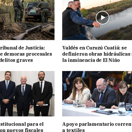
ribunal de Justicia:
Valdés en Curuzú Cuatiá: se
ue demoras procesales
definieron obras hidráulicas
delitos graves
la inminencia de El Niño
stitucional para el
Apoyo parlamentario corren
on nuevos fiscales
a textiles