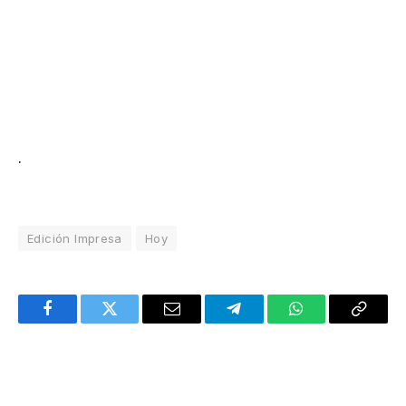
.
Edición Impresa
Hoy
Facebook
Twitter
Email
Telegram
WhatsApp
Copy
Link