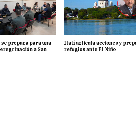
 se prepara para una
Itatí articula acciones y pre
peregrinación a San
refugios ante El Niño