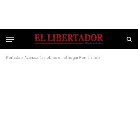
Portada
»
Avanzan las obras en el hogar Román Itoiz