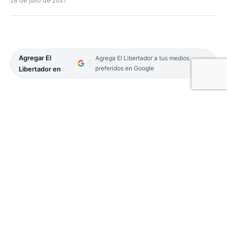
28 de julio de 2021
Agregar El
Agrega El Libertador a tus medios
preferidos en Google
Libertador en
RIACHUELO. «Que no nos sigan jugando», dijo con
expresión abatida y con dejo de tristeza uno de los
trabajadores detrás del portón de acceso al
frigorífico Muralla China, en reclamo de una