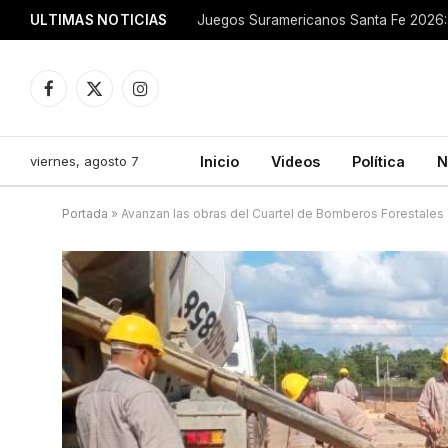
ULTIMAS NOTICIAS
Juegos Suramericanos Santa Fe 2026: 
Facebook
X
Instagram
(Twitter)
viernes, agosto 7
Inicio
Videos
Política
N
Portada
»
Avanzan las obras del Cuartel de Bomberos Forestales en