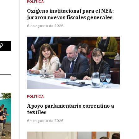
POLÍTICA
Oxígeno institucional para el NEA:
juraron nuevos fiscales generales
6 de agosto de 2026
p
Copy
Link
POLÍTICA
Apoyo parlamentario correntino a
textiles
6 de agosto de 2026