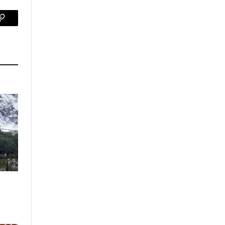
p
Copy
Link