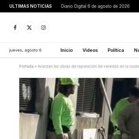
ULTIMAS NOTICIAS
Diario Digital 6 de agosto de 2026
Facebook
X
Instagram
(Twitter)
jueves, agosto 6
Inicio
Videos
Política
N
Portada
»
Avanzan las obras de reparación de veredas en la ciud