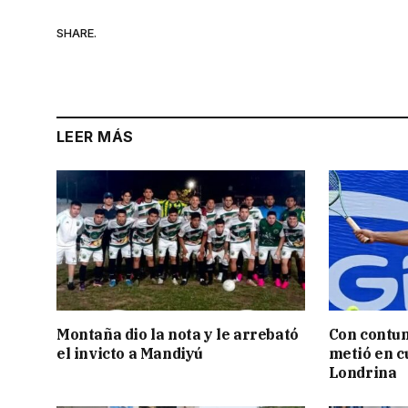
SHARE.
LEER MÁS
Montaña dio la nota y le arrebató
Con contun
el invicto a Mandiyú
metió en c
Londrina