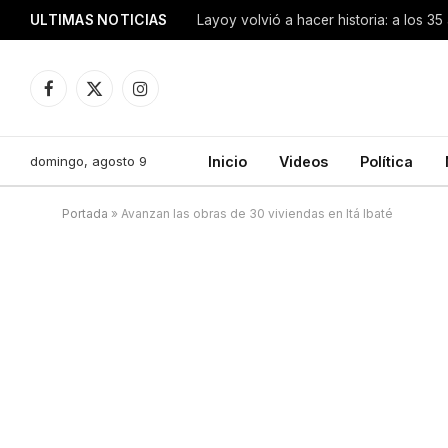
ULTIMAS NOTICIAS
Facebook
X
Instagram
(Twitter)
domingo, agosto 9
Inicio
Videos
Política
Portada
»
Avanzan las obras de 30 viviendas en Itá Ibaté