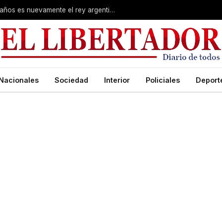
Layoy volvió a hacer historia: a los 35 años es nuevamente el rey argentino de salto en alto
Nacionales
Sociedad
Interior
Policiales
Deport