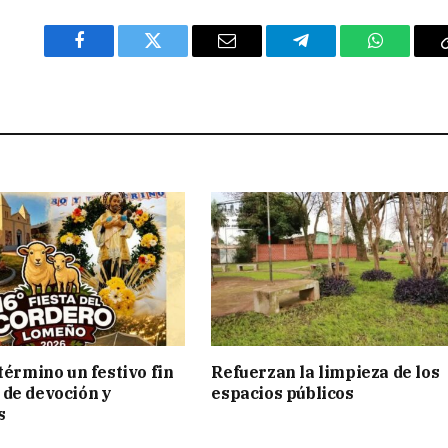
Facebook
Twitter
Email
Telegram
WhatsAp
término un festivo fin
Refuerzan la limpieza de los
de devoción y
espacios públicos
s