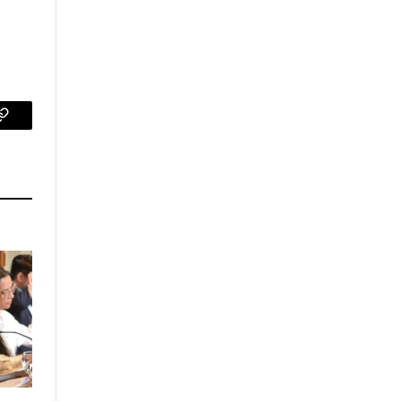
p
Copy
Link