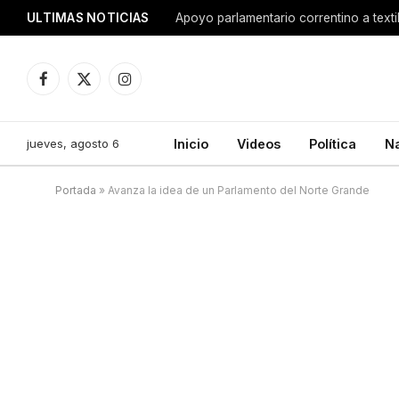
ULTIMAS NOTICIAS
Apoyo parlamentario correntino a texti
Facebook
X
Instagram
(Twitter)
jueves, agosto 6
Inicio
Videos
Política
N
Portada
»
Avanza la idea de un Parlamento del Norte Grande