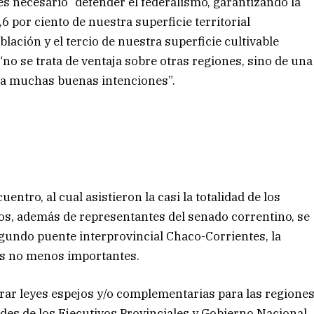
 es necesario “defender el federalismo, garantizando la
6 por ciento de nuestra superficie territorial
blación y el tercio de nuestra superficie cultivable
“no se trata de ventaja sobre otras regiones, sino de una
e a muchas buenas intenciones”.
entro, al cual asistieron la casi la totalidad de los
s, además de representantes del senado correntino, se
egundo puente interprovincial Chaco-Corrientes, la
mas no menos importantes.
rar leyes espejos y/o complementarias para las regione
des de los Ejecutivos Provinciales y Gobierno Nacional