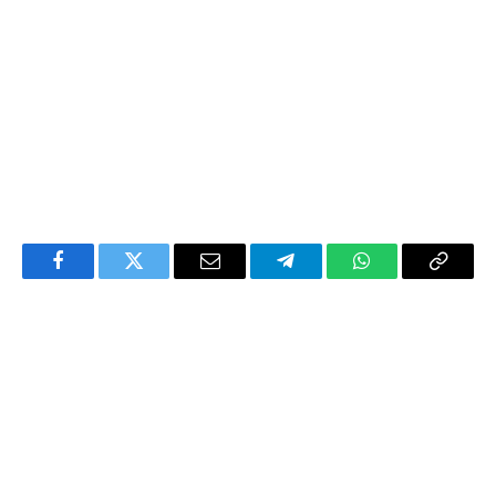
Facebook
Twitter
Email
Telegram
WhatsApp
Copy
Link