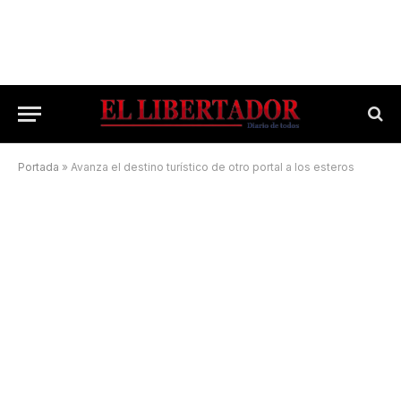
Portada
»
Avanza el destino turístico de otro portal a los esteros