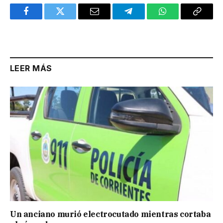
Facebook
Twitter
Email
Telegram
WhatsApp
Copy
Link
LEER MÁS
Un anciano murió electrocutado mientras cortaba