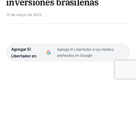
inversiones brasileñas
12 de mayo de 2022
Agregar El
Agrega El Libertador a tus medios
preferidos en Google
Libertador en
Un equipo del Ministerio de Industria viajó al país
vecino, con el objetivo de demostrar potencial para
atraer capitales extranjeras. Ponderaron