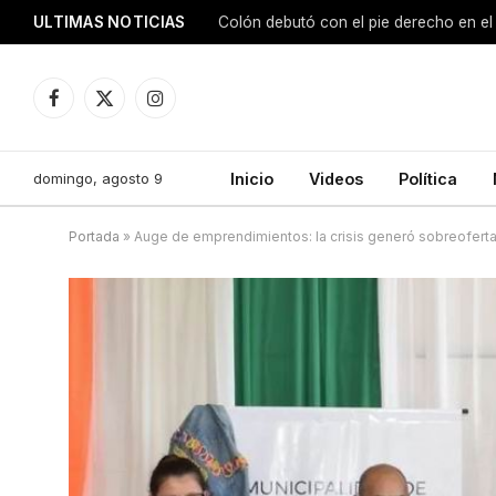
ULTIMAS NOTICIAS
Colón debutó con el pie derecho en el
Facebook
X
Instagram
(Twitter)
domingo, agosto 9
Inicio
Videos
Política
Portada
»
Auge de emprendimientos: la crisis generó sobreoferta