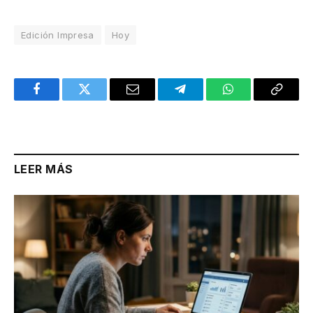
Edición Impresa
Hoy
Facebook
Twitter
Email
Telegram
WhatsApp
Copy
Link
LEER MÁS