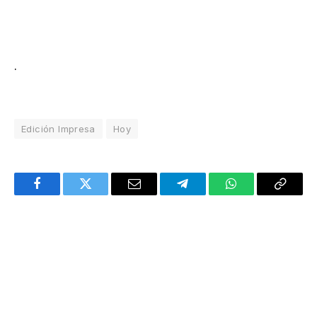
.
Edición Impresa
Hoy
Facebook
Twitter
Email
Telegram
WhatsApp
Copy
Link