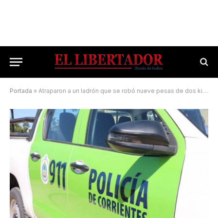
Portada
»
Atraparon a un ladrón que se robó nueve pesas de dos kilos