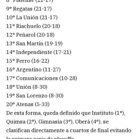
9° Regatas (21-17)
10° La Unión (21-17)
11° Riachuelo (20-18)
12° Peñarol (20-18)
13° San Martín (19-19)
14° Independiente (17-21)
15° Ferro (16-22)
16° Argentino (11-27)
17° Comunicaciones (10-28)
18° Unión (8-30)
19° San Lorenzo (8-30)
20° Atenas (5-33)
De esta forma, queda definido que Instituto (1°),
Quimsa (2°), Gimnasia (3°), Oberá (4°), se
clasifican directamente a cuartos de final evitando
la primera serie de playoffs.