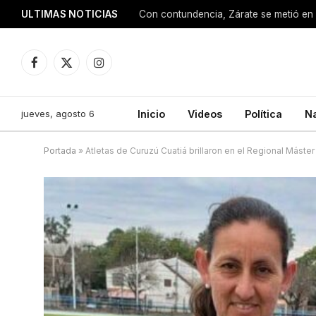
ULTIMAS NOTICIAS
Con contundencia, Zárate se metió en 
Facebook
X
Instagram
(Twitter)
jueves, agosto 6
Inicio
Videos
Política
N
Portada
»
Atletas de Curuzú Cuatiá brillaron en el Regional Máster