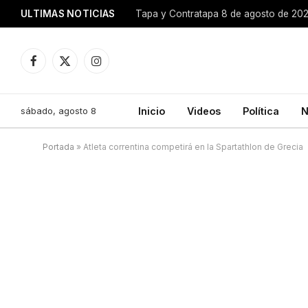
ULTIMAS NOTICIAS
Tapa y Contratapa 8 de agosto de 20
Facebook
X
Instagram
(Twitter)
sábado, agosto 8
Inicio
Videos
Política
N
Portada
»
Atleta correntina competirá en la Spartathlon de Grecia