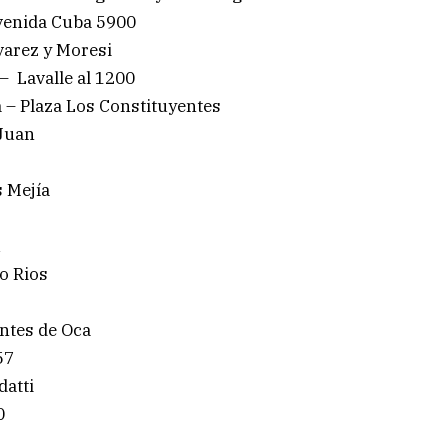
Avenida Cuba 5900
varez y Moresi
– Lavalle al 1200
a – Plaza Los Constituyentes
 Juan
 Mejía
ú
o Rios
ntes de Oca
57
datti
0