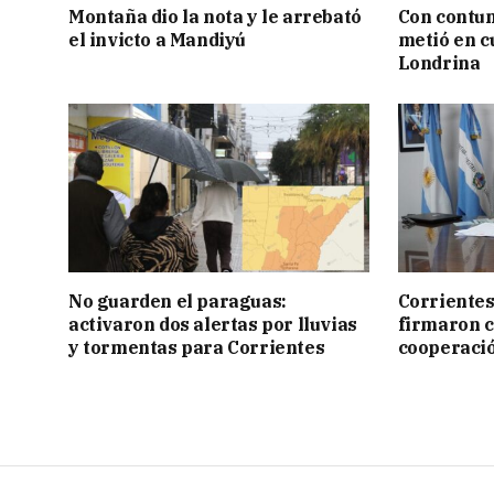
Montaña dio la nota y le arrebató
Con contun
el invicto a Mandiyú
metió en c
Londrina
No guarden el paraguas:
Corrientes
activaron dos alertas por lluvias
firmaron 
y tormentas para Corrientes
cooperaci