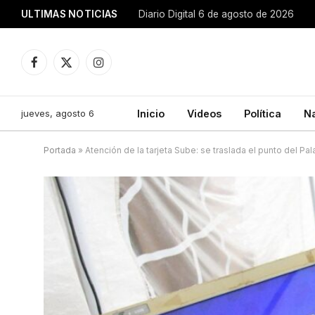
ULTIMAS NOTICIAS
Diario Digital 6 de agosto de 2026
Facebook
X
Instagram
(Twitter)
jueves, agosto 6
Inicio
Videos
Política
N
Portada
»
Atención de la tarjeta Sube: se traslada el punto del Pal