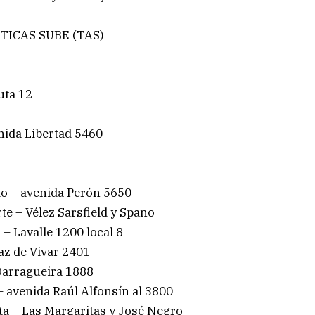
ICAS SUBE (TAS)
uta 12
ida Libertad 5460
to – avenida Perón 5650
e – Vélez Sarsfield y Spano
 – Lavalle 1200 local 8
az de Vivar 2401
Darragueira 1888
– avenida Raúl Alfonsín al 3800
ta – Las Margaritas y José Negro