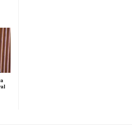
 a
ral