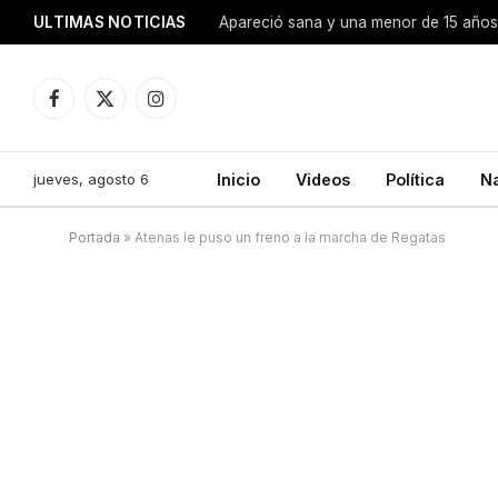
ULTIMAS NOTICIAS
Apareció sana y una menor de 15 años 
Facebook
X
Instagram
(Twitter)
jueves, agosto 6
Inicio
Videos
Política
N
Portada
»
Atenas le puso un freno a la marcha de Regatas