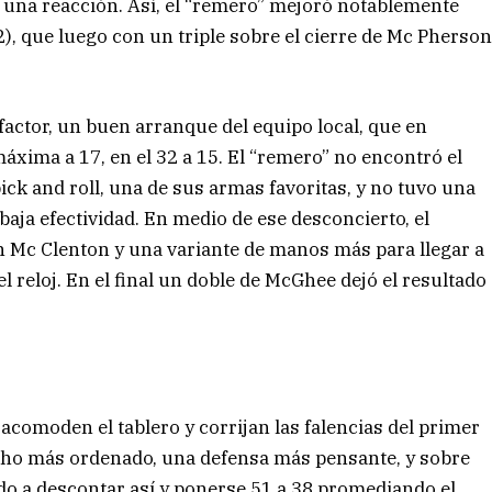
una reacción. Así, el “remero” mejoró notablemente
12), que luego con un triple sobre el cierre de Mc Pherso
factor, un buen arranque del equipo local, que en
áxima a 17, en el 32 a 15. El “remero” no encontró el
ick and roll, una de sus armas favoritas, y no tuvo una
baja efectividad. En medio de ese desconcierto, el
on Mc Clenton y una variante de manos más para llegar a
l reloj. En el final un doble de McGhee dejó el resultado
acomoden el tablero y corrijan las falencias del primer
ucho más ordenado, una defensa más pensante, y sobre
ndo a descontar así y ponerse 51 a 38 promediando el