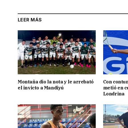
LEER MÁS
Montaña dio la nota y le arrebató
Con contun
el invicto a Mandiyú
metió en c
Londrina