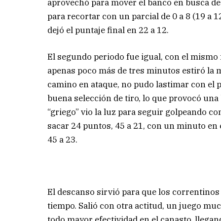
aprovechó para mover el banco en busca de 
para recortar con un parcial de 0 a 8 (19 a 
dejó el puntaje final en 22 a 12.
El segundo periodo fue igual, con el mismo 
apenas poco más de tres minutos estiró la m
camino en ataque, no pudo lastimar con el p
buena selección de tiro, lo que provocó una 
“griego” vio la luz para seguir golpeando c
sacar 24 puntos, 45 a 21, con un minuto en e
45 a 23.
El descanso sirvió para que los correntinos 
tiempo. Salió con otra actitud, un juego m
todo mayor efectividad en el canasto, llega