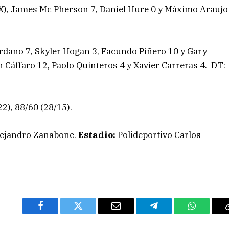
(X), James Mc Pherson 7, Daniel Hure 0 y Máximo Araujo
rdano 7, Skyler Hogan 3, Facundo Piñero 10 y Gary
 Cáffaro 12, Paolo Quinteros 4 y Xavier Carreras 4. DT:
2), 88/60 (28/15).
Alejandro Zanabone.
Estadio:
Polideportivo Carlos
Facebook
Twitter
Email
Telegram
WhatsAp