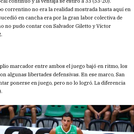
al continuó y la ventaja se estiró a 33 (53-20).
po correntino no era la realidad mostrada hasta aquí en
sucedió en cancha era por la gran labor colectiva de
no no pudo contar con Salvador Giletto y Víctor
2.
mplio marcador entre ambos el juego bajó en ritmo, los
on algunas libertades defensivas. En ese marco, San
tar ponerse en juego, pero no lo logró. La diferencia
).