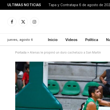
ULTIMAS NOTICIAS
Tapa y Contratapa 6 de agosto de 20
Facebook
X
Instagram
(Twitter)
jueves, agosto 6
Inicio
Videos
Política
N
Portada
»
Atenas le propinó un duro cachetazo a San Martín