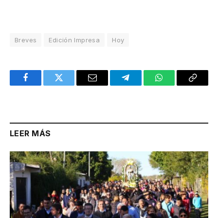
Breves
Edición Impresa
Hoy
Facebook
Twitter
Email
Telegram
WhatsApp
Copy
Link
LEER MÁS