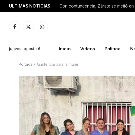
ULTIMAS NOTICIAS
Con contundencia, Zárate se metió en 
Facebook
X
Instagram
(Twitter)
jueves, agosto 6
Inicio
Videos
Política
N
Portada
»
Asistencia para la mujer