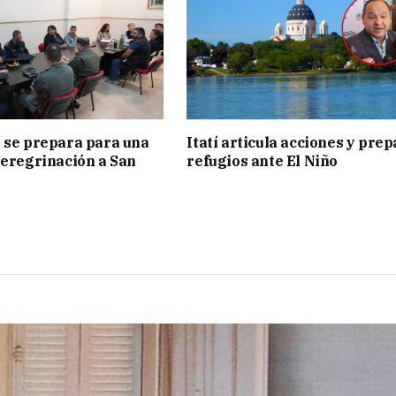
 se prepara para una
Itatí articula acciones y pre
peregrinación a San
refugios ante El Niño