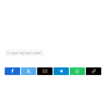
Lo que hay que saber
Facebook
Twitter
Email
Telegram
WhatsApp
Copy
Link