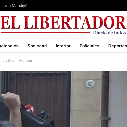
nvicto a Mandiyú
acionales
Sociedad
Interior
Policiales
Deportes
arina y Martín Menem