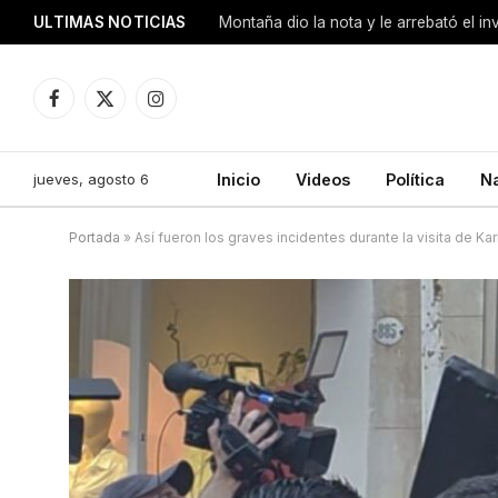
ULTIMAS NOTICIAS
Montaña dio la nota y le arrebató el i
Facebook
X
Instagram
(Twitter)
jueves, agosto 6
Inicio
Videos
Política
N
Portada
»
Así fueron los graves incidentes durante la visita de K