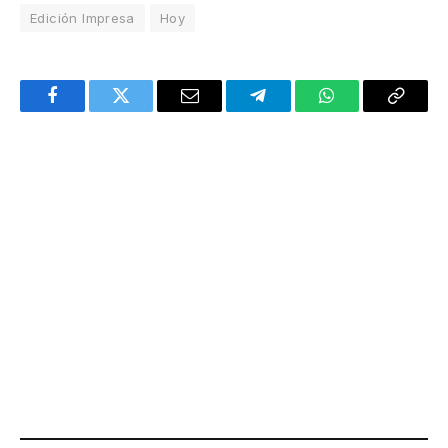
Edición Impresa
Hoy
Facebook
Twitter
Email
Telegram
WhatsApp
Copy
Link