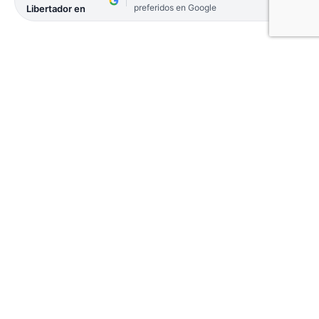
preferidos en Google
Libertador en
Nicolás Godoy visitó los estudios de Radio
Unne tras obtener su título de Técnico de
Periodismo, carrera que se dicta en la sede de la
Facultad de Humanidades de la Universidad
Nacional del Nordeste.
Se convirtió así en el
primer periodista ciego en recibirse en
Corrientes
.
“Desde el Secundario ya tenía vocación por el