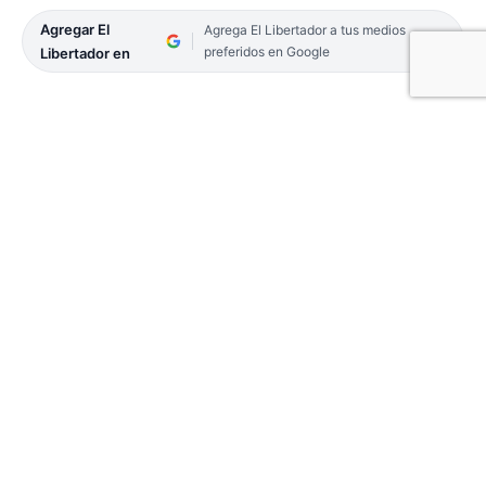
Agregar El
Agrega El Libertador a tus medios
preferidos en Google
Libertador en
La Policía secuestró una motocicleta y demoró a
dos personas, en relación al siniestro vial con
consecuencia fatal que se registró el pasado
sábado 18, y cuya investigación se encuentra en
curso y a cargo del fiscal de la causa.
Después de ocurrido el hecho, uno de los
motociclistas había huído del lugar, en tanto que el