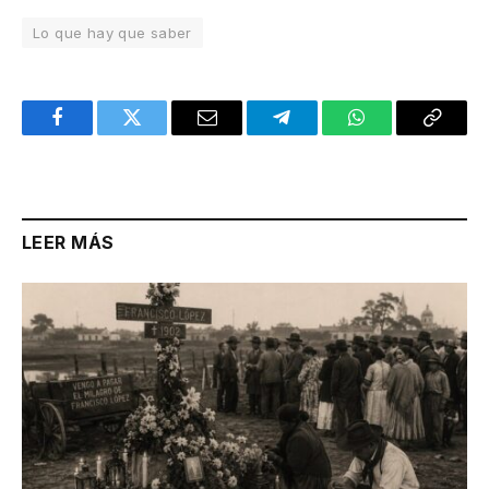
Lo que hay que saber
Facebook
Twitter
Email
Telegram
WhatsApp
Copy
Link
LEER MÁS