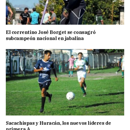
El correntino José Borget se consagró
subcampeón nacional en jabalina
Sacachispas y Huracán, los nuevos líderes de
primera A