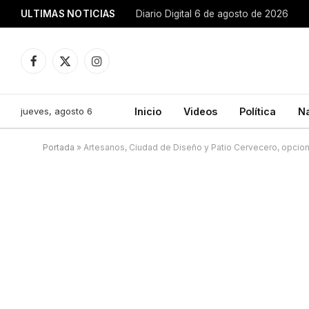
ULTIMAS NOTICIAS
Diario Digital 6 de agosto de 2026
Facebook
X
Instagram
(Twitter)
jueves, agosto 6
Inicio
Videos
Política
N
Portada
»
Artesanos, Ciudad de Diseño y Patio Cervecero, opcion