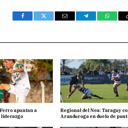
Facebook
Twitter
Email
Telegram
WhatsAp
Ferro apuntan a
Regional del Nea: Taraguy c
 liderazgo
Aranduroga en duelo de punt