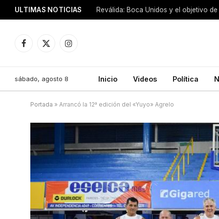
ULTIMAS NOTICIAS
Reválida: Boca Unidos y el objetivo de
Facebook
X
Instagram
(Twitter)
sábado, agosto 8
Inicio
Videos
Política
N
Portada
»
Arrancó la 12ª edición del «Yuyo» Agrelo