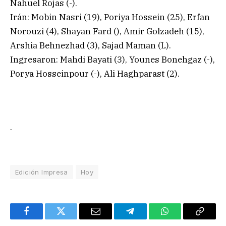
Nahuel Rojas (-).
Irán: Mobin Nasri (19), Poriya Hossein (25), Erfan
Norouzi (4), Shayan Fard (), Amir Golzadeh (15),
Arshia Behnezhad (3), Sajad Maman (L).
Ingresaron: Mahdi Bayati (3), Younes Bonehgaz (-),
Porya Hosseinpour (-), Ali Haghparast (2).
.
Edición Impresa
Hoy
Facebook
Twitter
Email
Telegram
WhatsApp
Copy