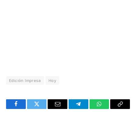
Edición Impresa
Hoy
Facebook
Twitter
Email
Telegram
WhatsApp
Copy
Link