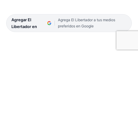
Agregar El
Agrega El Libertador a tus medios
preferidos en Google
Libertador en
Con ocho capítulos y 39 artículos, ayer cuatro
concejales presentaron el Proyecto de Nuevo
Régimen de Animales Sueltos en la Vía Pública. La
iniciativa contempla una solución integral para
esta problemática, especialmente en el caso de los
caballos que deambulan por las calles a cualquier