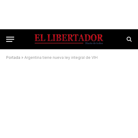
Portada
»
Argentina tiene nueva ley integral de VIH