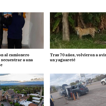
on al camionero
Tras 70 años, volvieron a avi
 secuestrar a una
un yaguareté
te