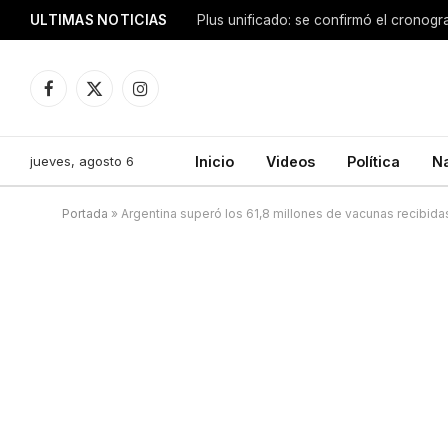
ULTIMAS NOTICIAS
Facebook
X
Instagram
(Twitter)
jueves, agosto 6
Inicio
Videos
Política
N
Portada
»
Argentina superó los 61,8 millones de vacunas recibi