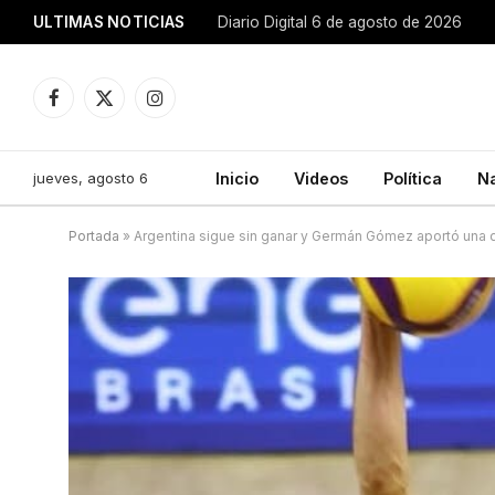
ULTIMAS NOTICIAS
Diario Digital 6 de agosto de 2026
Facebook
X
Instagram
(Twitter)
jueves, agosto 6
Inicio
Videos
Política
N
Portada
»
Argentina sigue sin ganar y Germán Gómez aportó una