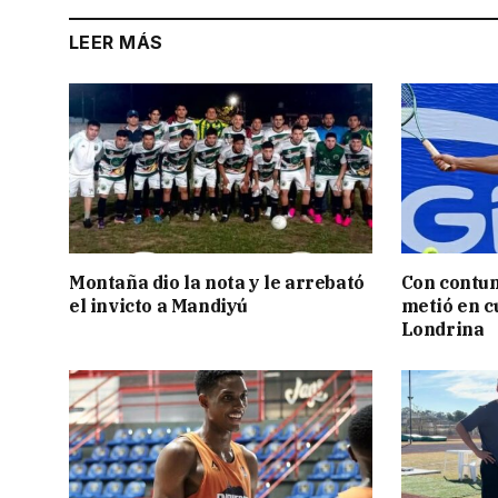
LEER MÁS
Montaña dio la nota y le arrebató
Con contun
el invicto a Mandiyú
metió en c
Londrina