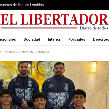
cuartos de final en Londrina
acionales
Sociedad
Interior
Policiales
Deportes
e Cadetes y Juniors en Guatemala