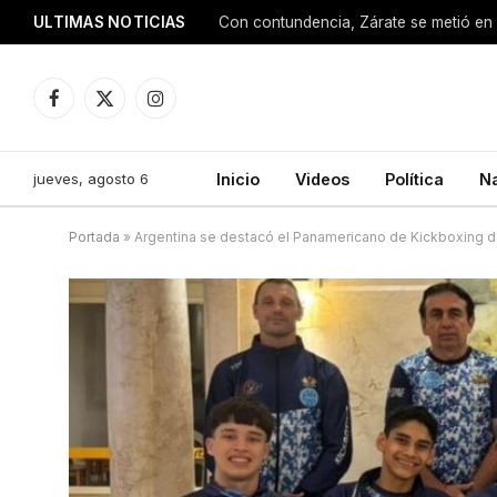
ULTIMAS NOTICIAS
Con contundencia, Zárate se metió en 
Facebook
X
Instagram
(Twitter)
jueves, agosto 6
Inicio
Videos
Política
N
Portada
»
Argentina se destacó el Panamericano de Kickboxing d