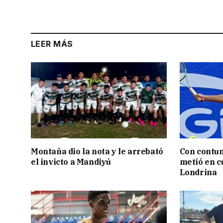
LEER MÁS
Montaña dio la nota y le arrebató
Con contun
el invicto a Mandiyú
metió en c
Londrina