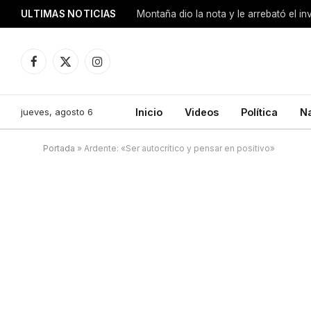
ULTIMAS NOTICIAS
Montaña dio la nota y le arrebató el i
Facebook
X
Instagram
(Twitter)
jueves, agosto 6
Inicio
Videos
Política
N
Portada
»
Ardente: «Ser autocrítico y pensar en positivo»