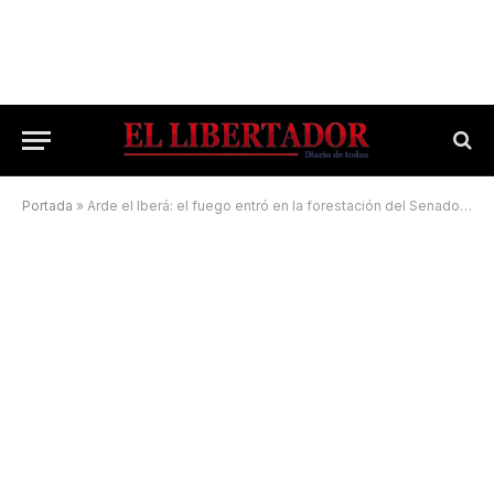
Portada
»
Arde el Iberá: el fuego entró en la forestación del Senador Maurice Closs