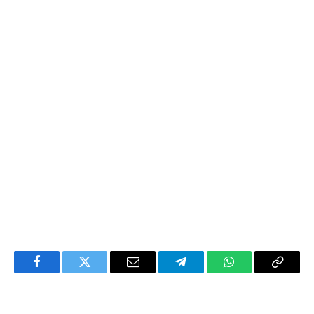
Facebook
Twitter
Email
Telegram
WhatsApp
Copy
Link